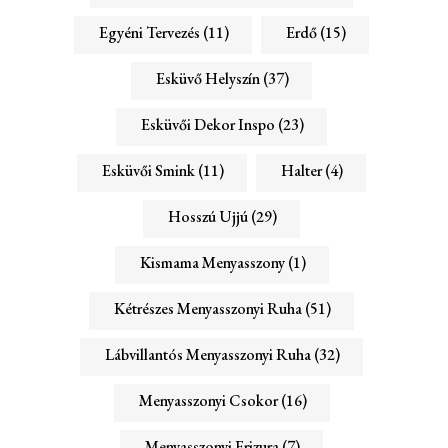
Egyéni Tervezés
(11)
Erdő
(15)
Esküvő Helyszín
(37)
Esküvői Dekor Inspo
(23)
Esküvői Smink
(11)
Halter
(4)
Hosszú Ujjú
(29)
Kismama Menyasszony
(1)
Kétrészes Menyasszonyi Ruha
(51)
Lábvillantós Menyasszonyi Ruha
(32)
Menyasszonyi Csokor
(16)
Menyasszonyi Frizura
(7)