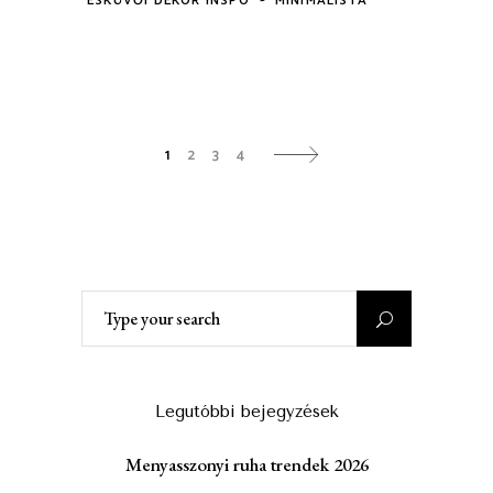
ESKÜVŐI DEKOR INSPO
MINIMALISTA
1
2
3
4
Search
for:
Legutóbbi bejegyzések
Menyasszonyi ruha trendek 2026