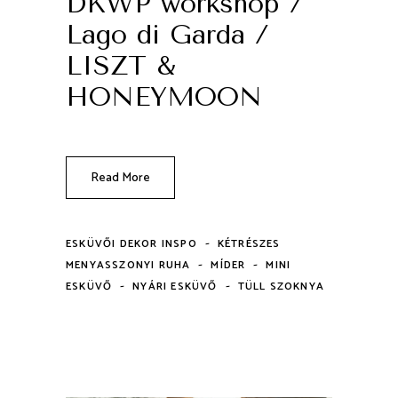
DKWP workshop /
Lago di Garda /
LISZT &
HONEYMOON
Read More
-
ESKÜVŐI DEKOR INSPO
KÉTRÉSZES
-
-
MENYASSZONYI RUHA
MÍDER
MINI
-
-
ESKÜVŐ
NYÁRI ESKÜVŐ
TÜLL SZOKNYA