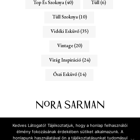
Top És Szoknya
(40)
Tüll
(6)
Tüll Szoknya
(10)
Vidéki Esküvő
(35)
Vintage
(20)
Virág Inspiráció
(24)
Őszi Esküvő
(14)
ADATVÉDELEM
RÓLUNK
Kedves Látogató! Tájékoztatjuk, hogy a honlap felhasználói
KAPCSOLAT
élmény fokozásának érdekében sütiket alkalmazunk. A
honlapunk használatával ön a tájékoztatásunkat tudomásul