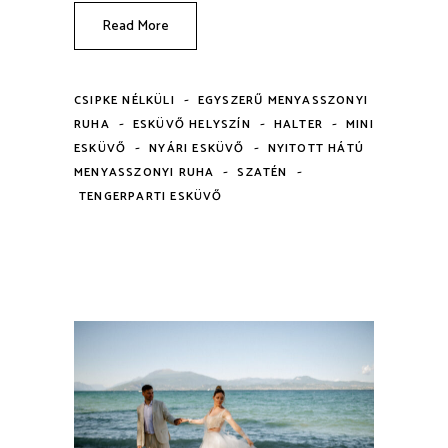
Read More
-
CSIPKE NÉLKÜLI
EGYSZERŰ MENYASSZONYI
-
-
-
RUHA
ESKÜVŐ HELYSZÍN
HALTER
MINI
-
-
ESKÜVŐ
NYÁRI ESKÜVŐ
NYITOTT HÁTÚ
-
-
MENYASSZONYI RUHA
SZATÉN
TENGERPARTI ESKÜVŐ