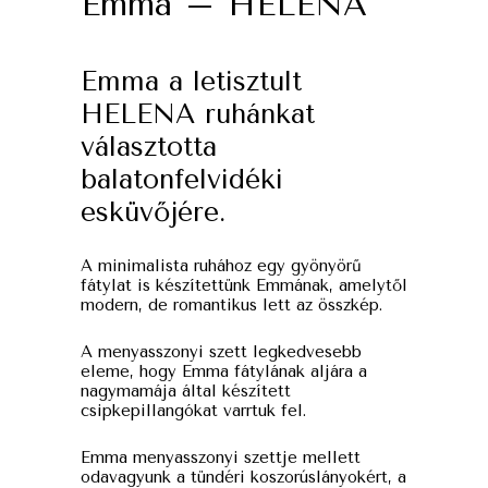
Emma – HELENA
Emma a letisztult
HELENA ruhánkat
választotta
balatonfelvidéki
esküvőjére.
A minimalista ruhához egy gyönyörű
fátylat is készítettünk Emmának, amelytől
modern, de romantikus lett az összkép.
A menyasszonyi szett legkedvesebb
eleme, hogy Emma fátylának aljára a
nagymamája által készített
csipkepillangókat varrtuk fel.
Emma menyasszonyi szettje mellett
odavagyunk a tündéri koszorúslányokért, a