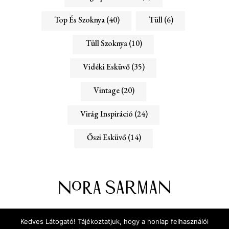
Top És Szoknya
(40)
Tüll
(6)
Tüll Szoknya
(10)
Vidéki Esküvő
(35)
Vintage
(20)
Virág Inspiráció
(24)
Őszi Esküvő
(14)
ADATVÉDELEM
RÓLUNK
Kedves Látogató! Tájékoztatjuk, hogy a honlap felhasználói
KAPCSOLAT