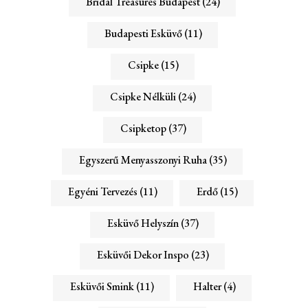
Bridal Treasures Budapest
(24)
Budapesti Esküvő
(11)
Csipke
(15)
Csipke Nélküli
(24)
Csipketop
(37)
Egyszerű Menyasszonyi Ruha
(35)
Egyéni Tervezés
(11)
Erdő
(15)
Esküvő Helyszín
(37)
Esküvői Dekor Inspo
(23)
Esküvői Smink
(11)
Halter
(4)