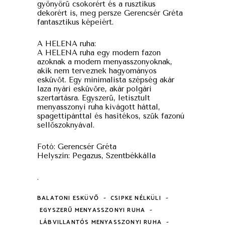
gyönyörű csokorért és a rusztikus
dekorért is, meg persze Gerencsér Gréta
fantasztikus képeiért.
A HELENA ruha:
A HELENA ruha egy modern fazon
azoknak a modern menyasszonyoknak,
akik nem terveznek hagyományos
esküvőt. Egy minimalista szépség akár
laza nyári esküvőre, akár polgári
szertartásra. Egyszerű, letisztult
menyasszonyi ruha kivágott háttal,
spagettipánttal és hasítékos, szűk fazonú
sellőszoknyával.
Fotó: Gerencsér Gréta
Helyszín: Pegazus, Szentbékkálla
.
-
-
BALATONI ESKÜVŐ
CSIPKE NÉLKÜLI
-
EGYSZERŰ MENYASSZONYI RUHA
-
LÁBVILLANTÓS MENYASSZONYI RUHA