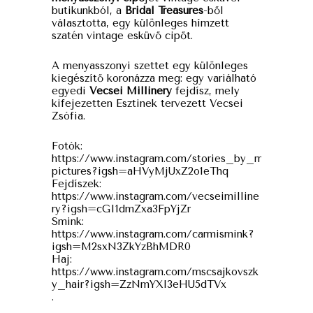
butikunkból, a
Bridal Treasures
-ből
választotta, egy különleges hímzett
szatén vintage esküvő cipőt.
A menyasszonyi szettet egy különleges
kiegészítő koronázza meg: egy variálható
egyedi
Vecsei Millinery
fejdísz, mely
kifejezetten Esztinek tervezett Vecsei
Zsófia.
Fotók:
https://www.instagram.com/stories_by_rr
pictures?igsh=aHVyMjUxZ2o1eThq
Fejdíszek:
https://www.instagram.com/vecseimilline
ry?igsh=cGI1dmZxa3FpYjZr
Smink:
https://www.instagram.com/carmismink?
igsh=M2sxN3ZkYzBhMDR0
Haj:
https://www.instagram.com/mscsajkovszk
y_hair?igsh=ZzNmYXl3eHU5dTVx
.