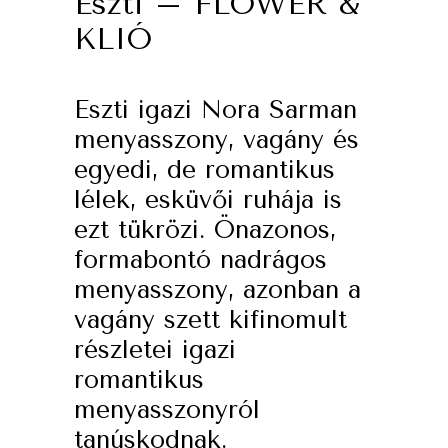
Eszti – FLOWER &
KLIÓ
Eszti igazi Nora Sarman
menyasszony, vagány és
egyedi, de romantikus
lélek, esküvői ruhája is
ezt tükrözi. Önazonos,
formabontó nadrágos
menyasszony, azonban a
vagány szett kifinomult
részletei igazi
romantikus
menyasszonyról
tanúskodnak.