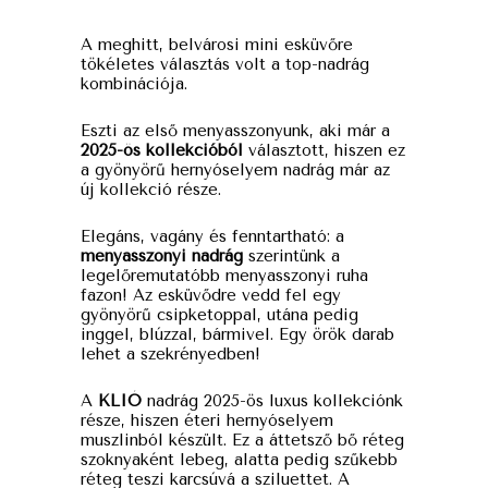
A meghitt, belvárosi mini esküvőre
tökéletes választás volt a top-nadrág
kombinációja.
Eszti az első menyasszonyunk, aki már a
2025-ös kollekcióból
választott, hiszen ez
a gyönyörű hernyóselyem nadrág már az
új kollekció része.
Elegáns, vagány és fenntartható: a
menyasszonyi nadrág
szerintünk a
legelőremutatóbb menyasszonyi ruha
fazon! Az esküvődre vedd fel egy
gyönyörű csipketoppal, utána pedig
inggel, blúzzal, bármivel. Egy örök darab
lehet a szekrényedben!
A
KLIÓ
nadrág 2025-ös luxus kollekciónk
része, hiszen éteri hernyóselyem
muszlinból készült. Ez a áttetsző bő réteg
szoknyaként lebeg, alatta pedig szűkebb
réteg teszi karcsúvá a sziluettet. A