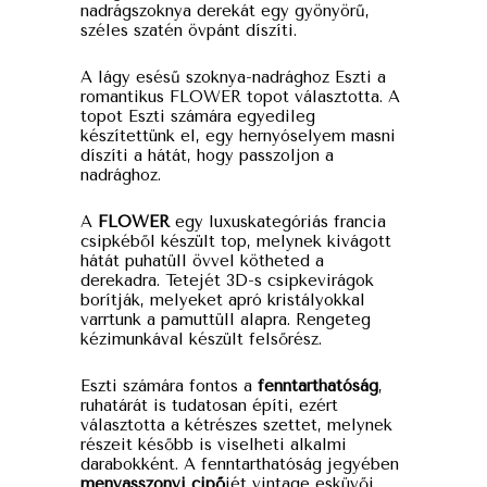
nadrágszoknya derekát egy gyönyörű,
széles szatén övpánt díszíti.
A lágy esésű szoknya-nadrághoz Eszti a
romantikus FLOWER topot választotta. A
topot Eszti számára egyedileg
készítettünk el, egy hernyóselyem masni
díszíti a hátát, hogy passzoljon a
nadrághoz.
A
FLOWER
egy luxuskategóriás francia
csipkéből készült top, melynek kivágott
hátát puhatüll övvel kötheted a
derekadra. Tetejét 3D-s csipkevirágok
borítják, melyeket apró kristályokkal
varrtunk a pamuttüll alapra. Rengeteg
kézimunkával készült felsőrész.
Eszti számára fontos a
fenntarthatóság
,
ruhatárát is tudatosan építi, ezért
választotta a kétrészes szettet, melynek
részeit később is viselheti alkalmi
darabokként. A fenntarthatóság jegyében
menyasszonyi cipő
jét vintage esküvői