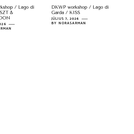
shop / Lago di
DKWP workshop / Lago di
ISZT &
Garda / KISS
OON
JÚLIUS 7, 2026
BY
NORASARMAN
2026
ARMAN