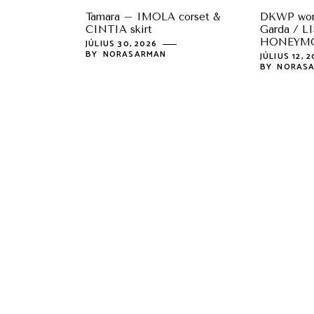
Tamara – IMOLA corset &
DKWP work
CINTIA skirt
Garda / L
HONEYM
JÚLIUS 30, 2026
BY
NORASARMAN
JÚLIUS 12, 
BY
NORAS