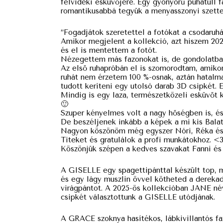
felvidéki esküvőjére. Egy gyönyörű puhatüll f
romantikusabbá tegyük a menyasszonyi szette
“Fogadjátok szeretettel a fotókat a csodaruh
Amikor megjelent a kollekció, azt hiszem 2
és el is mentettem a fotót.
Nézegettem más fazonokat is, de gondolatban
Az első ruhapróbán el is szomorodtam, amikor 
ruhát nem érzetem 100 %-osnak, aztán hatalm
tudott keríteni egy utolsó darab 3D csipkét. E
Mindig is egy laza, természetközeli esküvőt 
🙂
Szuper kényelmes volt a nagy hőségben is, és
De beszéljenek inkább a képek a mi kis Balato
Nagyon köszönöm még egyszer Nóri, Réka és 
Titeket és gratulálok a profi munkátokhoz. <3
Köszönjük szépen a kedves szavakat Fanni és
A GISELLE egy spagettipánttal készült top, m
és egy lágy muszlin övvel kötheted a derekadr
virágpántot. A 2025-ös kollekcióban JANE név
csipkét választottunk a GISELLE utódjának.
A GRACE szoknya hasítékos, lábkivillantós fa