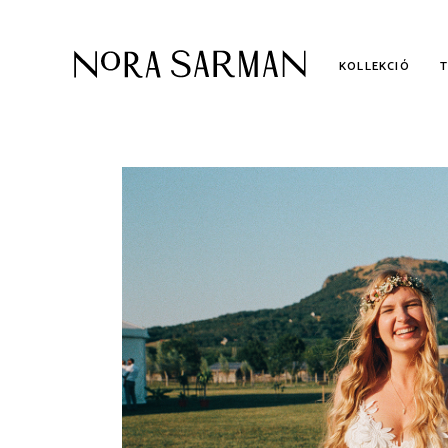
KOLLEKCIÓ
KOLLEKCIÓ
AL
KÉTRÉSZES MENYASSZONYI
ME
RUHÁK
POLGÁRI ESKÜVŐI RUHÁK
UTOLSÓ DARABOK