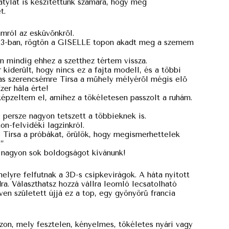
átylat is készítettünk számára, hogy még
t.
ámról az esküvőnkről.
023-ban, rögtön a GISELLE topon akadt meg a szemem
 mindig ehhez a szetthez tértem vissza.
kiderült, hogy nincs ez a fajta modell, és a többi
as szerencsémre Tirsa a műhely mélyéről mégis elő
zer hála érte!
képzeltem el, amihez a tökéletesen passzolt a ruhám.
 persze nagyon tetszett a többieknek is.
n-felvidéki lagzinkról.
Tirsa a próbákat, örülök, hogy megismerhettelek
”
 nagyon sok boldogságot kívánunk!
elyre felfutnak a 3D-s csipkevirágok. A háta nyitott
a. Választhatsz hozzá vállra leomló lecsatolható
en született újjá ez a top, egy gyönyörű francia
zon, mely fesztelen, kényelmes, tökéletes nyári vagy