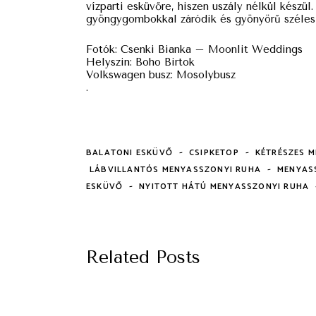
vízparti esküvőre, hiszen uszály nélkül készül
gyöngygombokkal záródik és gyönyörű széles 
Fotók: Csenki Bianka – Moonlit Weddings
Helyszin: Boho Birtok
Volkswagen busz: Mosolybusz
.
-
-
BALATONI ESKÜVŐ
CSIPKETOP
KÉTRÉSZES 
-
LÁBVILLANTÓS MENYASSZONYI RUHA
MENYAS
-
ESKÜVŐ
NYITOTT HÁTÚ MENYASSZONYI RUHA
Related Posts