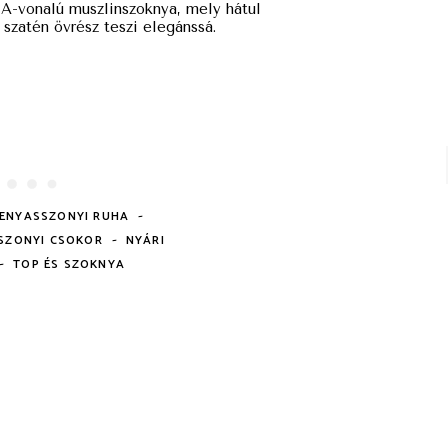
. A-vonalú muszlinszoknya, mely hátul
szatén övrész teszi elegánssá.
-
MENYASSZONYI RUHA
-
SZONYI CSOKOR
NYÁRI
-
TOP ÉS SZOKNYA