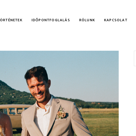
TÖRTÉNETEK
IDŐPONTFOGLALÁS
RÓLUNK
KAPCSOLAT
f
KALMI RUHÁK
NYECSKE RUHÁK