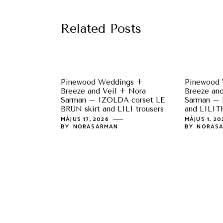
Related Posts
Pinewood Weddings +
Pinewood
Breeze and Veil + Nora
Breeze an
Sarman – IZOLDA corset LE
Sarman – 
BRUN skirt and LILI trousers
and LILITH
MÁJUS 17, 2026
MÁJUS 1, 2
BY
NORASARMAN
BY
NORAS