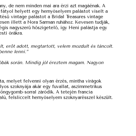
ny, de nem minden mai ara érzi azt magáénak. A
 fátyol helyett egy hernyóselyem palástot viselt a
tésű vintage palástot a Bridal Treasures vintage
esen illett a Nora Sarman ruhához. Kevesen tudják,
gis nagyszerű hőszigetelő, így Heni palástja egy
sti órákra.
, erőt adott, megtartott, velem mozdult és táncolt.
benne lenni.”
próbák során. Mindig jól éreztem magam. Nagyon
a, melyet felvenni olyan érzés, mintha virágok
lyos szoknyája akár egy fuvallat, aszimmetrikus
yöngygomb-sorral záródik. A tetején francia
nalú, felsliccelt hernyóselyem szoknyarésszel készült.