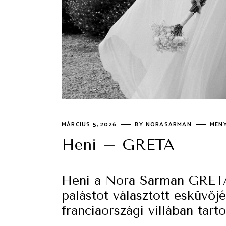
MÁRCIUS 5, 2026
BY
NORASARMAN
MEN
Heni – GRETA
Heni a Nora Sarman GRETA
palástot választott esküvőj
franciaországi villában tart