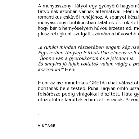
A menyasszonyi fátyol egy gyönyörű hagyomá
fátyolnak azonban vannak alternatívái. Heni a
romantikus esküvői ruhájához. A spanyol készí
menyasszonyi butikunkban találtuk és tökélet
hogy bár a hernyóselyem hűvös érzetet ad, mé
plusz rétegként szolgált számára a hűvösebb e
„a ruhám minden részletében engem képviselt
Egyszerűen tényleg leírhatatlan élmény volt 
“Benne van a gyerekkorom és a jelenem is.
És annyira jó fejek voltatok velem végig a 
köszönöm!”
Heni
Heni az aszimmetrikus GRETA ruhát választott
borítanák be a tested. Puha, lágyan omló uszá
felsőrésze pedig virágokkal díszített. Háta g
illúziótüllre kerültek a hímzett virágok. A-vo
.
VINTAGE