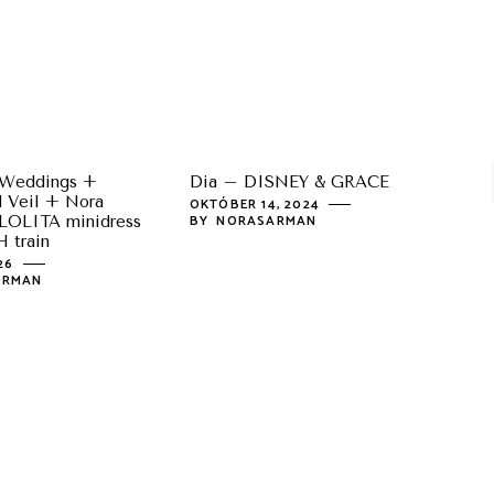
 Weddings +
Dia – DISNEY & GRACE
d Veil + Nora
OKTÓBER 14, 2024
BY
NORASARMAN
LOLITA minidress
 train
026
ARMAN