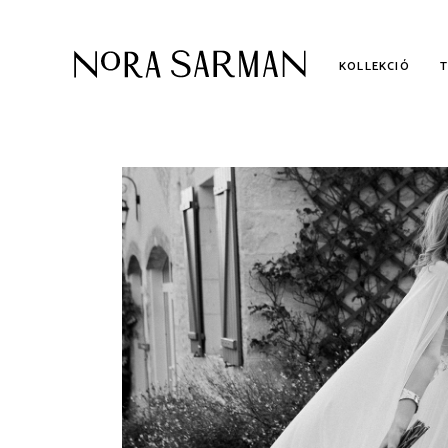
KOLLEKCIÓ
KOLLEKCIÓ
AL
KÉTRÉSZES MENYASSZONYI
ME
RUHÁK
POLGÁRI ESKÜVŐI RUHÁK
UTOLSÓ DARABOK