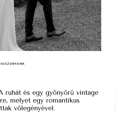
YASSZONYAINK
 ruhát és egy gyönyörű vintage
ére, melyet egy romantikus
ottak vőlegényével.