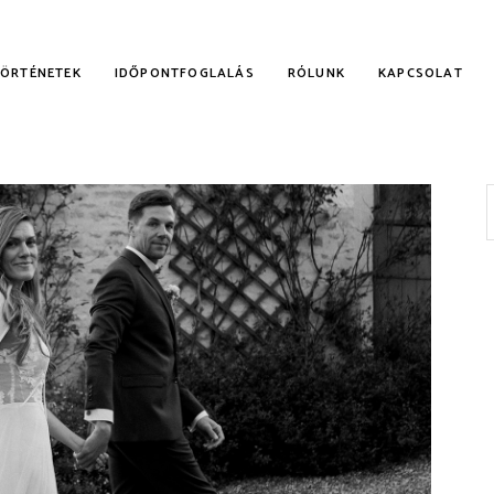
TÖRTÉNETEK
IDŐPONTFOGLALÁS
RÓLUNK
KAPCSOLAT
f
KALMI RUHÁK
NYECSKE RUHÁK