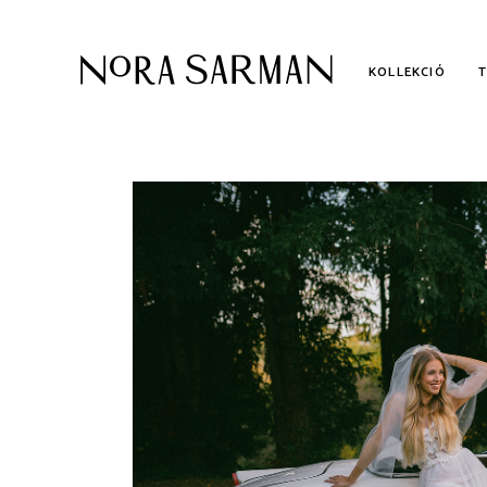
KOLLEKCIÓ
KOLLEKCIÓ
AL
KÉTRÉSZES MENYASSZONYI
ME
RUHÁK
POLGÁRI ESKÜVŐI RUHÁK
UTOLSÓ DARABOK