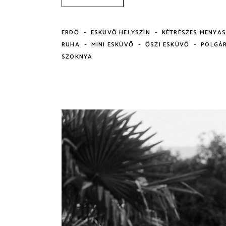
-
-
ERDŐ
ESKÜVŐ HELYSZÍN
KÉTRÉSZES MENYA
-
-
-
RUHA
MINI ESKÜVŐ
ŐSZI ESKÜVŐ
POLGÁR
SZOKNYA