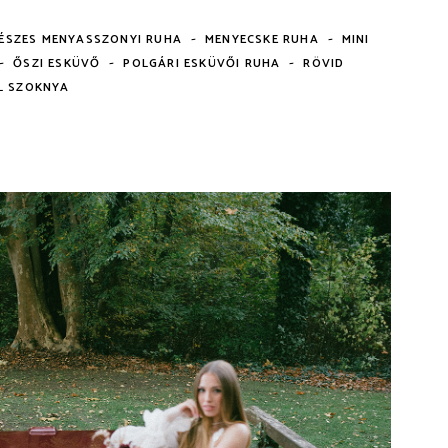
-
-
ÉSZES MENYASSZONYI RUHA
MENYECSKE RUHA
MINI
-
-
-
ŐSZI ESKÜVŐ
POLGÁRI ESKÜVŐI RUHA
RÖVID
L SZOKNYA