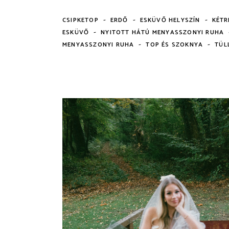
-
-
-
CSIPKETOP
ERDŐ
ESKÜVŐ HELYSZÍN
KÉTR
-
ESKÜVŐ
NYITOTT HÁTÚ MENYASSZONYI RUHA
-
-
MENYASSZONYI RUHA
TOP ÉS SZOKNYA
TÜL