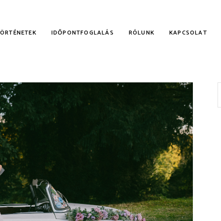
TÖRTÉNETEK
IDŐPONTFOGLALÁS
RÓLUNK
KAPCSOLAT
f
KALMI RUHÁK
NYECSKE RUHÁK