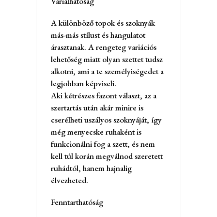
Variálhatóság
A különböző topok és szoknyák
más-más stílust és hangulatot
árasztanak. A rengeteg variációs
lehetőség miatt olyan szettet tudsz
alkotni, ami a te személyiségedet a
legjobban képviseli.
Aki kétrészes fazont választ, az a
szertartás után akár minire is
cserélheti uszályos szoknyáját, így
még menyecske ruhaként is
funkcionálni fog a szett, és nem
kell túl korán megválnod szeretett
ruhádtól, hanem hajnalig
élvezheted.
Fenntarthatóság