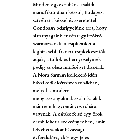
Minden egyes ruhánk családi
manufaktúrában készül, Budapest
szívében, kézzel és szeretettel.
Gondosan odafigyelünk arra, hogy
alapanyagaink európai gyártóktól
származzanak, a csipkéinket a
leghíresebb francia csipkekészítők
adják, a tüllök és hernyóselymek
pedig az olasz minőséget dicsérik.
A Nora Sarman kollekció idén
bővelkedik kétrészes ruhákban,
melyek a modern
menyasszonyoknak szólnak, akik
már nem hagyományos ruhára
vágynak. A csipke felső egy örök
darab lehet a szekrényedben, amit
felvehetsz akár házassági
évfordulóra, akár egy jeles