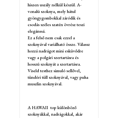
hiszen uszály nélkül készül. A-
vonalú szoknya, mely hátul
gyöngygombokkal záródik és
csodás széles szatén övrész teszi
elegánssá.
Ez a felső nem csak ezzel a
szoknyával variálható össze. Válassz
hozzá nadrágot mini esküvődre
vagy a polgári szertartásra és
hosszú szoknyát a szertartásra.
Viseld testhez simuló sellővel,
tündéri tüll szoknyával, vagy puha
muszlin szoknyával.
A HAWAII top különböző
szoknyákkal, nadrágokkal, akár