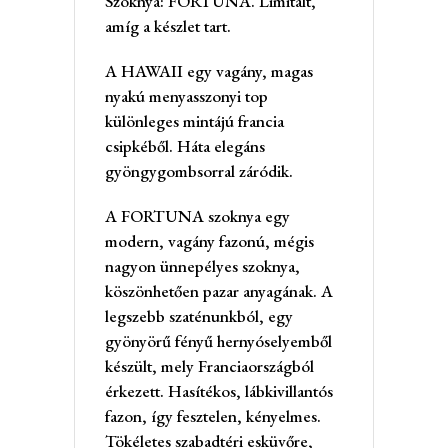
Szoknya: FORTUNA. Limitált,
amíg a készlet tart.
A HAWAII egy vagány, magas
nyakú menyasszonyi top
különleges mintájú francia
csipkéből. Háta elegáns
gyöngygombsorral záródik.
A FORTUNA szoknya egy
modern, vagány fazonú, mégis
nagyon ünnepélyes szoknya,
köszönhetően pazar anyagának. A
legszebb szaténunkból, egy
gyönyörű fényű hernyóselyemből
készült, mely Franciaországból
érkezett. Hasítékos, lábkivillantós
fazon, így fesztelen, kényelmes.
Tökéletes szabadtéri esküvőre,