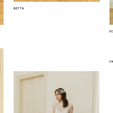
BETTA
Tovább
E
F