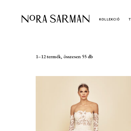
KOLLEKCIÓ
1–12 termék, összesen 55 db
KOLLEKCIÓ
AL
KÉTRÉSZES MENYASSZONYI
ME
RUHÁK
POLGÁRI ESKÜVŐI RUHÁK
UTOLSÓ DARABOK