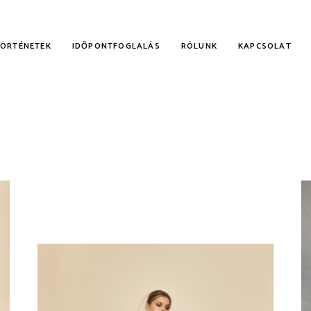
TÖRTÉNETEK
IDŐPONTFOGLALÁS
RÓLUNK
KAPCSOLAT
KALMI RUHÁK
NYECSKE RUHÁK