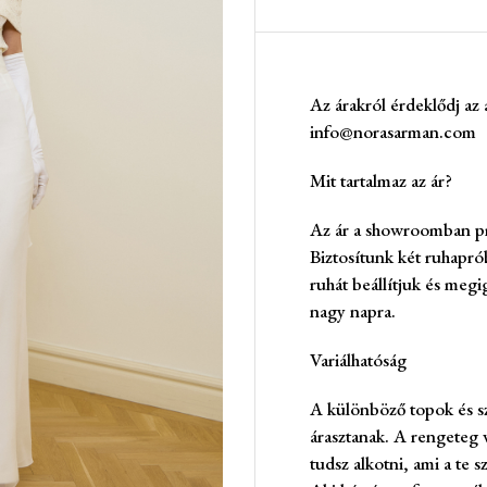
Az árakról érdeklődj az 
info@norasarman.com
Mit tartalmaz az ár?
Az ár a showroomban pró
Biztosítunk két ruhaprób
ruhát beállítjuk és megi
nagy napra.
Variálhatóság
A különböző topok és sz
árasztanak. A rengeteg v
tudsz alkotni, ami a te 