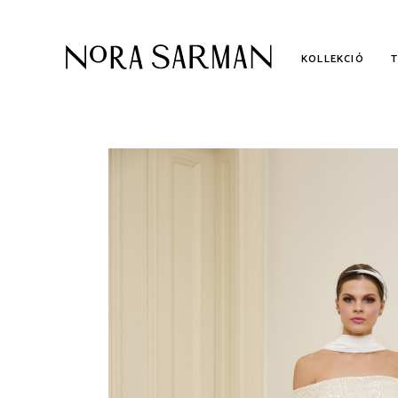
KOLLEKCIÓ
KOLLEKCIÓ
AL
KÉTRÉSZES MENYASSZONYI
ME
RUHÁK
POLGÁRI ESKÜVŐI RUHÁK
UTOLSÓ DARABOK