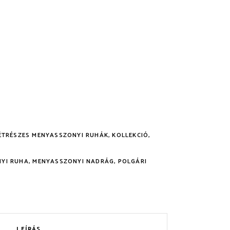
ÉTRÉSZES MENYASSZONYI RUHÁK
,
KOLLEKCIÓ
,
NYI RUHA
,
MENYASSZONYI NADRÁG
,
POLGÁRI
LEÍRÁS