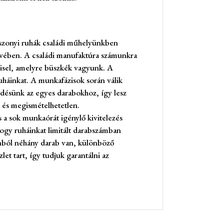
zonyi ruhák családi műhelyünkben
ívében. A családi manufaktúra számunkra
isel, amelyre büszkék vagyunk. A
ruháinkat. A munkafázisok során válik
désünk az egyes darabokhoz, így lesz
 és megismételhetetlen.
 a sok munkaórát igénylő kivitelezés
ogy ruháinkat limitált darabszámban
onból néhány darab van, különböző
et tart, így tudjuk garantálni az