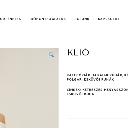
TÖRTÉNETEK
IDŐPONTFOGLALÁS
RÓLUNK
KAPCSOLAT
KLIÓ
KALMI RUHÁK
NYECSKE RUHÁK
KATEGÓRIÁK:
ALKALMI RUHÁK
,
K
POLGÁRI ESKÜVŐI RUHÁK
CÍMKÉK:
KÉTRÉSZES MENYASSZO
ESKÜVŐI RUHA