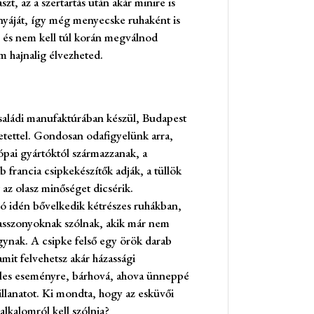
szt, az a szertartás után akár minire is
knyáját, így még menyecske ruhaként is
t, és nem kell túl korán megválnod
m hajnalig élvezheted.
aládi manufaktúrában készül, Budapest
retettel. Gondosan odafigyelünk arra,
pai gyártóktól származzanak, a
b francia csipkekészítők adják, a tüllök
az olasz minőséget dicsérik.
ó idén bővelkedik kétrészes ruhákban,
sszonyoknak szólnak, akik már nem
ynak. A csipke felső egy örök darab
mit felvehetsz akár házassági
jeles eseményre, bárhová, ahova ünneppé
illanatot. Ki mondta, hogy az esküvői
lkalomról kell szólnia?