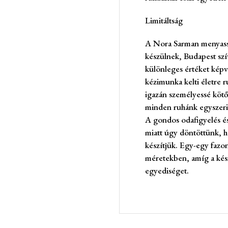
Limitáltság
A Nora Sarman menyass
készülnek, Budapest sz
különleges értéket képv
kézimunka kelti életre 
igazán személyessé kötő
minden ruhánk egyszeri
A gondos odafigyelés és
miatt úgy döntöttünk, h
készítjük. Egy-egy faz
méretekben, amíg a készl
egyediséget.