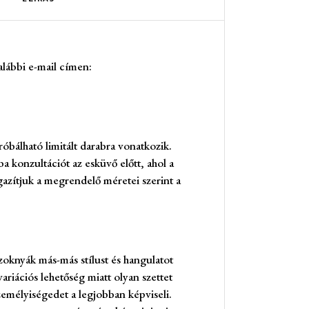
alábbi e-mail címen:
bálható limitált darabra vonatkozik.
a konzultációt az esküvő előtt, ahol a
gazítjuk a megrendelő méretei szerint a
oknyák más-más stílust és hangulatot
ariációs lehetőség miatt olyan szettet
személyiségedet a legjobban képviseli.