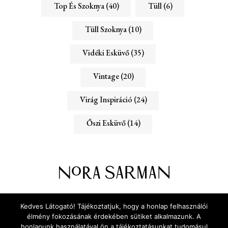
Top És Szoknya
(40)
Tüll
(6)
Tüll Szoknya
(10)
Vidéki Esküvő
(35)
Vintage
(20)
Virág Inspiráció
(24)
Őszi Esküvő
(14)
ADATVÉDELEM
RÓLUNK
Kedves Látogató! Tájékoztatjuk, hogy a honlap felhasználói
KAPCSOLAT
élmény fokozásának érdekében sütiket alkalmazunk. A
honlapunk használatával ön a tájékoztatásunkat tudomásul