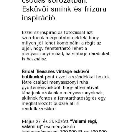
csodás sorozatban.
Esküvői smink és frizura
inspiráció.
Ezzel az inspirációs fotózással azt
szeretnénk megmutatni nektek, hogy
milyen jól lehet kombinálni a régit az
újjal, hogy fenntartható lehet a
menyasszonyi ruhád, ha vintage darabokat
is használsz.
Bridal Treasures vintage esküvői
butikunkat
pont ezzel a szándékkal hoztuk
létre családi menyasszonyi ruha
gyűjteményünkből, hogy alternatívát
kínáljunk azoknak a menyasszonyoknak,
akiknek fontos a fenntarthatóság és egy
meghatározott büdzsé áll a
rendelkezésükre.
Május 27. és 31. között
“Valami régi,
valami új”
eseményünkön