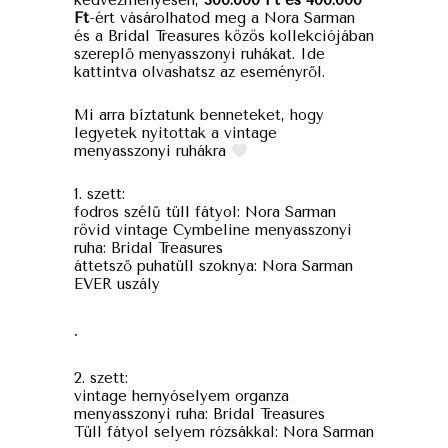
kedvezményesen,
300.000 Ft és 400.000
Ft
-ért vásárolhatod meg a Nora Sarman
és a Bridal Treasures közös kollekciójában
szereplő menyasszonyi ruhákat.
Ide
kattintva olvashatsz az eseményről.
Mi arra bíztatunk benneteket, hogy
legyetek nyitottak a vintage
menyasszonyi ruhákra
1. szett:
fodros szélű tüll fátyol: Nora Sarman
rövid vintage Cymbeline menyasszonyi
ruha: Bridal Treasures
áttetsző puhatüll szoknya: Nora Sarman
EVER uszály
.
2. szett:
vintage hernyóselyem organza
menyasszonyi ruha: Bridal Treasures
Tüll fátyol selyem rózsákkal: Nora Sarman