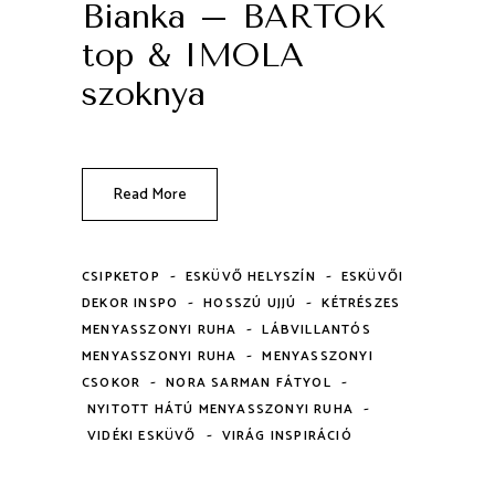
Bianka – BARTOK
top & IMOLA
szoknya
Read More
-
-
CSIPKETOP
ESKÜVŐ HELYSZÍN
ESKÜVŐI
-
-
DEKOR INSPO
HOSSZÚ UJJÚ
KÉTRÉSZES
-
MENYASSZONYI RUHA
LÁBVILLANTÓS
-
MENYASSZONYI RUHA
MENYASSZONYI
-
-
CSOKOR
NORA SARMAN FÁTYOL
-
NYITOTT HÁTÚ MENYASSZONYI RUHA
-
VIDÉKI ESKÜVŐ
VIRÁG INSPIRÁCIÓ