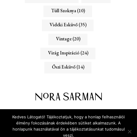
Tüll Szoknya
(10)
Vidéki Esküvő
(35)
Vintage
(20)
Virág Inspiráció
(24)
Őszi Esküvő
(14)
ADATVÉDELEM
RÓLUNK
Kedves Látogató! Tájékoztatjuk, hogy a honlap felhasználói
KAPCSOLAT
élmény fokozásának érdekében sütiket alkalmazunk. A
honlapunk használatával ön a tájékoztatásunkat tudomásul
veszi.