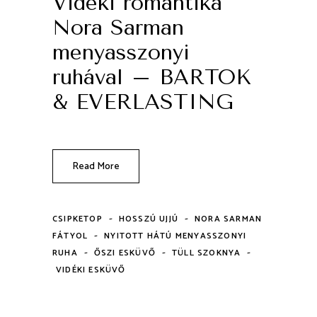
Vidéki romantika
Nora Sarman
menyasszonyi
ruhával – BARTOK
& EVERLASTING
Read More
-
-
CSIPKETOP
HOSSZÚ UJJÚ
NORA SARMAN
-
FÁTYOL
NYITOTT HÁTÚ MENYASSZONYI
-
-
-
RUHA
ŐSZI ESKÜVŐ
TÜLL SZOKNYA
VIDÉKI ESKÜVŐ