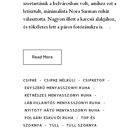
szertartásuk a belvárosban volt, amihez ezt a
letisztult, minimalista Nora Sarman ruhát
választotta. Nagyon illett a karcsú alakjához,
és tökéletes lett a páros fotózásukra is. .
Read More
-
-
-
CSIPKE
CSIPKE NÉLKÜLI
CSIPKETOP
-
EGYSZERŰ MENYASSZONYI RUHA
-
KÉTRÉSZES MENYASSZONYI RUHA
-
LÁBVILLANTÓS MENYASSZONYI RUHA
-
NYITOTT HÁTÚ MENYASSZONYI RUHA
-
POLGÁRI ESKÜVŐI RUHA
TOP ÉS
-
-
SZOKNYA
TÜLL
TÜLL SZOKNYA