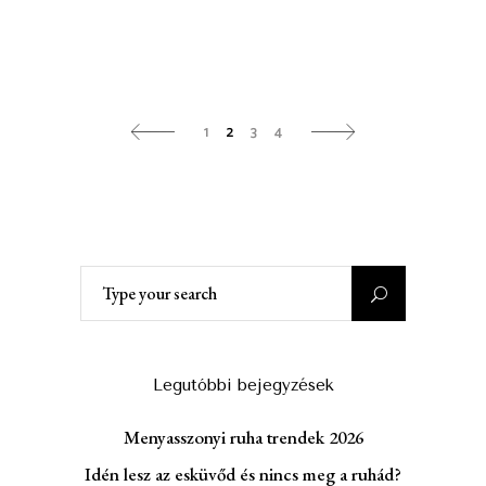
1
2
3
4
Search
for:
Legutóbbi bejegyzések
Menyasszonyi ruha trendek 2026
Idén lesz az esküvőd és nincs meg a ruhád?