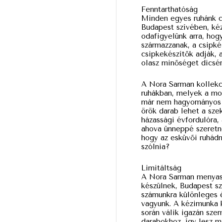
Fenntarthatóság
Minden egyes ruhánk c
Budapest szívében, kéz
odafigyelünk arra, hog
származzanak, a csipké
csipkekészítők adják, 
olasz minőséget dicsér
A Nora Sarman kollekc
ruhákban, melyek a mo
már nem hagyományos r
örök darab lehet a sze
házassági évfordulóra,
ahova ünneppé szeretné
hogy az esküvői ruhádn
szólnia?
Limitáltság
A Nora Sarman menyas
készülnek, Budapest sz
számunkra különleges 
vagyunk. A kézimunka k
során válik igazán sz
darabokhoz, így lesz m