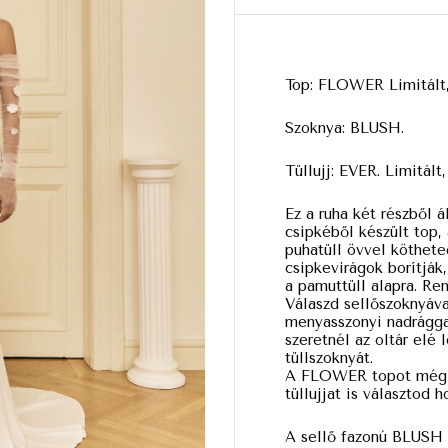
Top: FLOWER Limitált, 
Szoknya: BLUSH.
Tüllujj: EVER. Limitált,
Ez a ruha két részből á
csipkéből készült top
puhatüll övvel köthete
csipkevirágok borítják
a pamuttüll alapra. Re
Válaszd sellőszoknyáva
menyasszonyi nadrágga
szeretnél az oltár elé 
tüllszoknyát.
A FLOWER topot még 
tüllujjat is választod h
A sellő fazonú BLUSH 