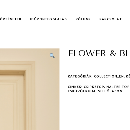
TÖRTÉNETEK
IDŐPONTFOGLALÁS
RÓLUNK
KAPCSOLAT
FLOWER & B
KALMI RUHÁK
NYECSKE RUHÁK
KATEGÓRIÁK:
COLLECTION_EN
,
K
CÍMKÉK:
CSIPKETOP
,
HALTER TOP
ESKÜVŐI RUHA
,
SELLŐFAZON