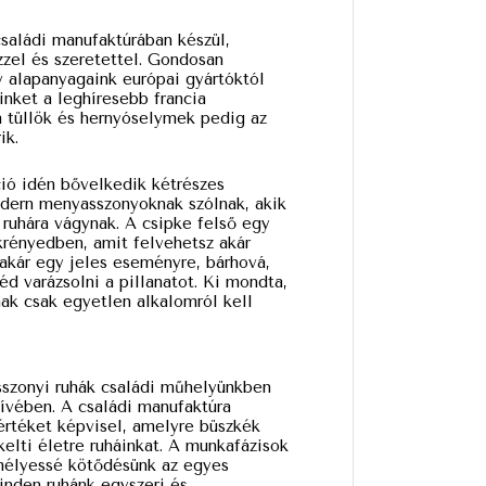
saládi manufaktúrában készül,
zel és szeretettel. Gondosan
y alapanyagaink európai gyártóktól
inket a leghíresebb francia
a tüllök és hernyóselymek pedig az
ik.
ió idén bővelkedik kétrészes
dern menyasszonyoknak szólnak, akik
uhára vágynak. A csipke felső egy
krényedben, amit felvehetsz akár
 akár egy jeles eseményre, bárhová,
d varázsolni a pillanatot. Ki mondta,
ak csak egyetlen alkalomról kell
szonyi ruhák családi műhelyünkben
ívében. A családi manufaktúra
értéket képvisel, amelyre büszkék
elti életre ruháinkat. A munkafázisok
emélyessé kötődésünk az egyes
inden ruhánk egyszeri és