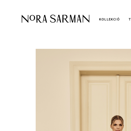
KOLLEKCIÓ
KOLLEKCIÓ
AL
KÉTRÉSZES MENYASSZONYI
ME
RUHÁK
POLGÁRI ESKÜVŐI RUHÁK
UTOLSÓ DARABOK