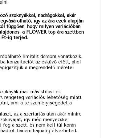
lni.
ő szoknyákkal, nadrágokkal, akár
megvásárolható, így az ára ezek alapján
ttól függően, hogy milyen variációban
tulajdonos, a FLOWER top ára szettben
 Ft-ig terjed.
óbálható limitált darabra vonatkozik.
óba konzultációt az esküvő előtt, ahol
megigazítjuk a megrendelő méretei
szoknyák más-más stílust és
 A rengeteg variációs lehetőség miatt
kotni, ami a te személyiségedet a
laszt, az a szertartás után akár minire
 szoknyáját, így még menyecske
i fog a szett, és nem kell túl korán
hádtól, hanem hajnalig élvezheted.