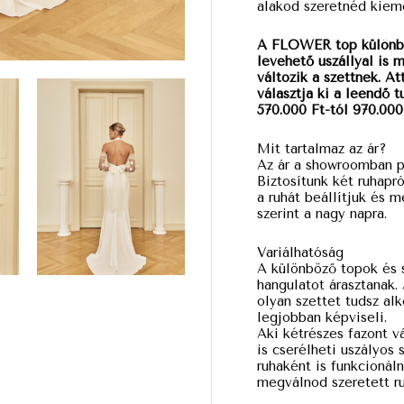
alakod szeretnéd kieme
A FLOWER top különböz
levehető uszállyal is 
változik a szettnek. A
választja ki a leendő 
570.000 Ft-tól 970.000
Mit tartalmaz az ár?
Az ár a showroomban pr
Biztosítunk két ruhapr
a ruhát beállítjuk és 
szerint a nagy napra.
Variálhatóság
A különböző topok és 
hangulatot árasztanak.
olyan szettet tudsz al
legjobban képviseli.
Aki kétrészes fazont vá
is cserélheti uszályos
ruhaként is funkcionáln
megválnod szeretett ru