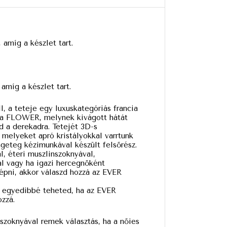
amíg a készlet tart.
 amíg a készlet tart.
ll, a teteje egy luxuskategóriás francia
, a FLOWER, melynek kivágott hátát
d a derekadra. Tetejét 3D-s
, melyeket apró kristályokkal varrtunk
ngeteg kézimunkával készült felsőrész.
l, éteri muszlinszoknyával,
l vagy ha igazi hercegnőként
lépni, akkor válaszd hozzá az EVER
egyedibbé teheted, ha az EVER
ozzá.
szoknyával remek választás, ha a nőies