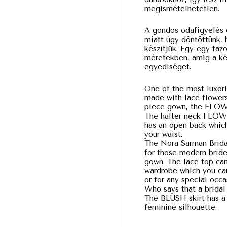
megismételhetetlen.
A gondos odafigyelés 
miatt úgy döntöttünk, 
készítjük. Egy-egy faz
méretekben, amíg a kész
egyediséget.
One of the most luxori
made with lace flowers 
piece gown, the FLOW
The halter neck FLOWE
has an open back which
your waist.
The Nora Sarman Bridal
for those modern bride
gown. The lace top can
wardrobe which you ca
or for any special occ
Who says that a brida
The BLUSH skirt has a
feminine silhouette.