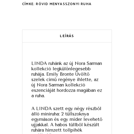
CÍMKE:
RÖVID MENYASSZONYI RUHA
LEÍRÁS
LINDA ruhánk az új Nora Sarman
kollekció legkülönlegesebb
ruhája. Emily Bronte Üvöltő
szelek című regénye ihlette, az
új Nora Sarman kollekció
eszenciáját hordozza magában ez
a ruha.
A LINDA szett egy négy részből
álló miniruha: 2 tüllszoknya
egymáson és egy míder levehető
ujjakkal. A habos tüllből készült
ruhára hímzett tollpihék