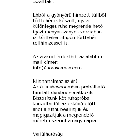
„szálltak”.
Ebből a gyönyörű hímzett tüllből
törtfehér is készült, így a
különleges ruha megrendelhető
igazi menyasszonyos verzióban
is: törtfehér alapon törtfehér
tollhímzéssel is.
Az árakról érdeklődj az alábbi e-
mail címen:
info@norasarman.com
Mit tartalmaz az ár?
Az ár a showroomban próbálható
limitált darabra vonatkozik.
Biztosítunk két ruhapróba
konzultációt az esküvő előtt,
ahol a ruhát beállítjuk és
megigazítjuk a megrendelő
méretei szerint a nagy napra.
Variálhatóság