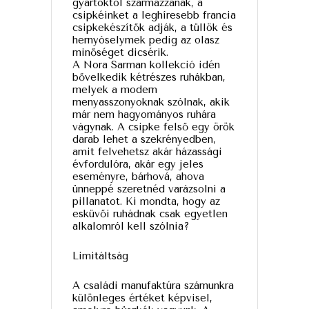
gyártóktól származzanak, a
csipkéinket a leghíresebb francia
csipkekészítők adják, a tüllök és
hernyóselymek pedig az olasz
minőséget dicsérik.
A Nora Sarman kollekció idén
bővelkedik kétrészes ruhákban,
melyek a modern
menyasszonyoknak szólnak, akik
már nem hagyományos ruhára
vágynak. A csipke felső egy örök
darab lehet a szekrényedben,
amit felvehetsz akár házassági
évfordulóra, akár egy jeles
eseményre, bárhová, ahova
ünneppé szeretnéd varázsolni a
pillanatot. Ki mondta, hogy az
esküvői ruhádnak csak egyetlen
alkalomról kell szólnia?
Limitáltság
A családi manufaktúra számunkra
különleges értéket képvisel,