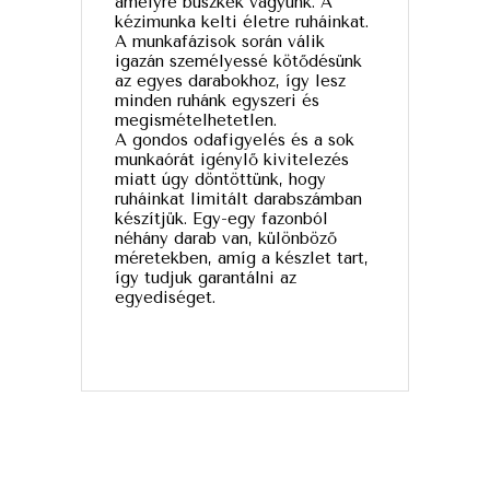
amelyre büszkék vagyunk. A
kézimunka kelti életre ruháinkat.
A munkafázisok során válik
igazán személyessé kötődésünk
az egyes darabokhoz, így lesz
minden ruhánk egyszeri és
megismételhetetlen.
A gondos odafigyelés és a sok
munkaórát igénylő kivitelezés
miatt úgy döntöttünk, hogy
ruháinkat limitált darabszámban
készítjük. Egy-egy fazonból
néhány darab van, különböző
méretekben, amíg a készlet tart,
így tudjuk garantálni az
egyediséget.