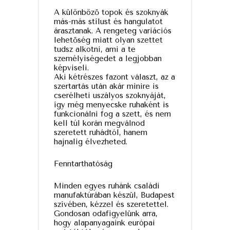
A különböző topok és szoknyák
más-más stílust és hangulatot
árasztanak. A rengeteg variációs
lehetőség miatt olyan szettet
tudsz alkotni, ami a te
személyiségedet a legjobban
képviseli.
Aki kétrészes fazont választ, az a
szertartás után akár minire is
cserélheti uszályos szoknyáját,
így még menyecske ruhaként is
funkcionálni fog a szett, és nem
kell túl korán megválnod
szeretett ruhádtól, hanem
hajnalig élvezheted.
Fenntarthatóság
Minden egyes ruhánk családi
manufaktúrában készül, Budapest
szívében, kézzel és szeretettel.
Gondosan odafigyelünk arra,
hogy alapanyagaink európai