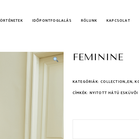
TÖRTÉNETEK
IDŐPONTFOGLALÁS
RÓLUNK
KAPCSOLAT
FEMININE
KALMI RUHÁK
NYECSKE RUHÁK
KATEGÓRIÁK:
COLLECTION_EN
,
K
CÍMKÉK:
NYITOTT HÁTÚ ESKÜVŐI