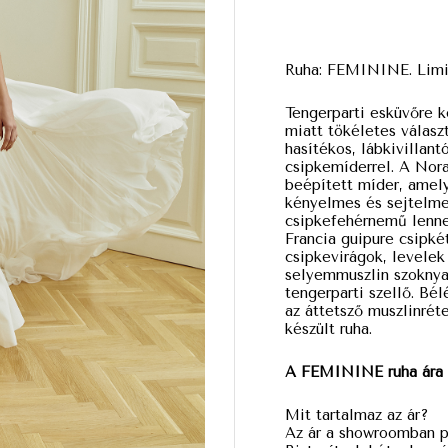
Ruha: FEMININE. Limitá
Tengerparti esküvőre 
miatt tökéletes válas
hasítékos, lábkivillant
csipkemíderrel. A Nora
beépített míder, amely
kényelmes és sejtelme
csipkefehérnemű lenne
Francia guipure csipké
csipkevirágok, levelek
selyemmuszlin szoknya 
tengerparti szellő. Bé
az áttetsző muszlinrét
készült ruha.
A FEMININE ruha ára 
Mit tartalmaz az ár?
Az ár a showroomban pr