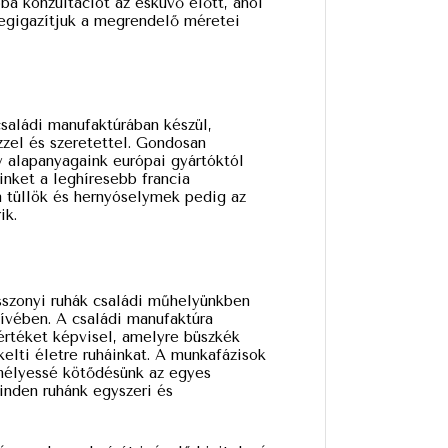
óba konzultációt az esküvő előtt, ahol
megigazítjuk a megrendelő méretei
saládi manufaktúrában készül,
zel és szeretettel. Gondosan
y alapanyagaink európai gyártóktól
inket a leghíresebb francia
a tüllök és hernyóselymek pedig az
ik.
szonyi ruhák családi műhelyünkben
ívében. A családi manufaktúra
értéket képvisel, amelyre büszkék
elti életre ruháinkat. A munkafázisok
emélyessé kötődésünk az egyes
inden ruhánk egyszeri és