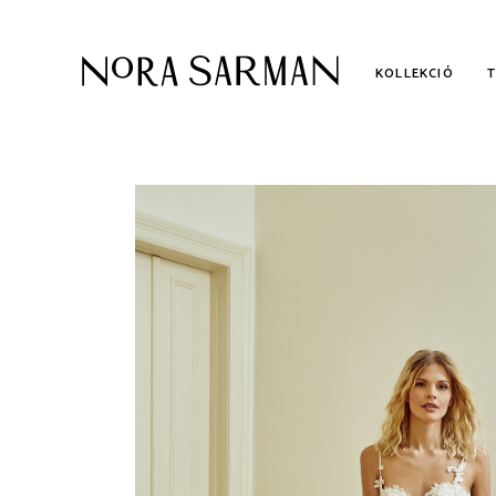
KOLLEKCIÓ
KOLLEKCIÓ
AL
KÉTRÉSZES MENYASSZONYI
ME
RUHÁK
POLGÁRI ESKÜVŐI RUHÁK
UTOLSÓ DARABOK