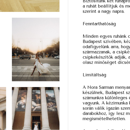
Biztosítunk két ruhapr
a ruhát beállítjuk és 
szerint a nagy napra.
Fenntarthatóság
Minden egyes ruhánk c
Budapest szívében, kéz
odafigyelünk arra, hog
származzanak, a csipké
csipkekészítők adják, 
olasz minőséget dicsér
Limitáltság
A Nora Sarman menyas
készülnek, Budapest sz
számunkra különleges 
vagyunk. A kézimunka k
során válik igazán sz
darabokhoz, így lesz m
megismételhetetlen.