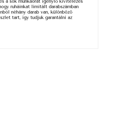
és a sok munkaórát igénylő kivitelezés
hogy ruháinkat limitált darabszámban
onból néhány darab van, különböző
let tart, így tudjuk garantálni az