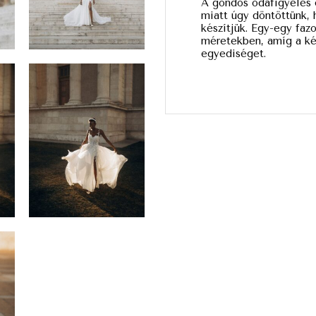
A gondos odafigyelés 
miatt úgy döntöttünk, 
készítjük. Egy-egy faz
méretekben, amíg a kész
egyediséget.