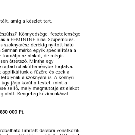
lt, amíg a készlet tart.
készülsz? Könnyedsége, fesztelensége
ztás a FEMININE ruha. Szupernőies,
ós szoknyarész derékig nyitott hátú
 Sarman márka egyik specialitása a
 formálja az alakot, de mégis
sen áttetsző. Mintha egy
 rajtad ruhakölteménybe foglalva.
t applikáltunk a fűzőre és ezek a
 lefolynak a szoknyára is. A könnyű
úgy járja körül a testet, mint a
lése sellő, mely megmutatja az alakot
eg alatt. Rengeteg kézimunkával
850 000 Ft.
óbálható limitált darabra vonatkozik.