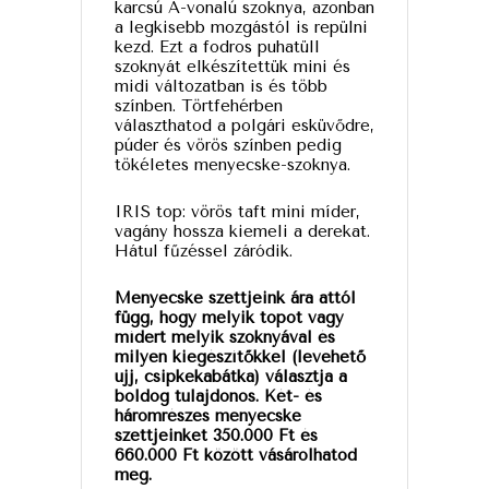
karcsú A-vonalú szoknya, azonban
a legkisebb mozgástól is repülni
kezd. Ezt a fodros puhatüll
szoknyát elkészítettük mini és
midi változatban is és több
színben. Törtfehérben
választhatod a polgári esküvődre,
púder és vörös színben pedig
tökéletes menyecske-szoknya.
IRIS top: vörös taft mini míder,
vagány hossza kiemeli a derekat.
Hátul fűzéssel záródik.
Menyecske szettjeink ára attól
függ, hogy melyik topot vagy
mídert melyik szoknyával és
milyen kiegészítőkkel (levehető
ujj, csipkekabátka) választja a
boldog tulajdonos. Két- és
háromrészes menyecske
szettjeinket 350.000 Ft és
660.000 Ft között vásárolhatod
meg.