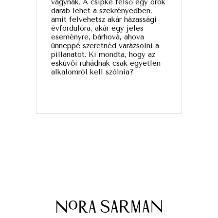
vágynak. A csipke felső egy örök
darab lehet a szekrényedben,
amit felvehetsz akár házassági
évfordulóra, akár egy jeles
eseményre, bárhová, ahova
ünneppé szeretnéd varázsolni a
pillanatot. Ki mondta, hogy az
esküvői ruhádnak csak egyetlen
alkalomról kell szólnia?