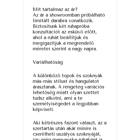
Mit tartalmaz az ár?
Az ár a showroomban próbálható
limitált darabra vonatkozik.
Biztosítunk két ruhapróba
konzultációt az esküvő előtt,
ahol a ruhát beállítjuk és
megigazítjuk a megrendelő
méretei szerint a nagy napra.
Variálhatóság
A különböző topok és szoknyák
más-más stílust és hangulatot
árasztanak. A rengeteg variációs
lehetőség miatt olyan szettet
tudsz alkotni, ami a te
személyiségedet a legjobban
képviseli.
Aki kétrészes fazont választ, az a
szertartás után akár minire is
cserélheti uszályos szoknyáját,
így még menyecske ruhaként is