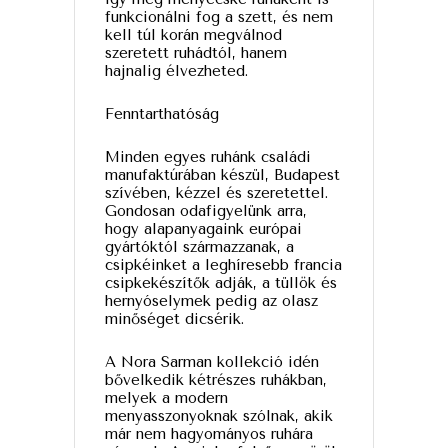
funkcionálni fog a szett, és nem
kell túl korán megválnod
szeretett ruhádtól, hanem
hajnalig élvezheted.
Fenntarthatóság
Minden egyes ruhánk családi
manufaktúrában készül, Budapest
szívében, kézzel és szeretettel.
Gondosan odafigyelünk arra,
hogy alapanyagaink európai
gyártóktól származzanak, a
csipkéinket a leghíresebb francia
csipkekészítők adják, a tüllök és
hernyóselymek pedig az olasz
minőséget dicsérik.
A Nora Sarman kollekció idén
bővelkedik kétrészes ruhákban,
melyek a modern
menyasszonyoknak szólnak, akik
már nem hagyományos ruhára